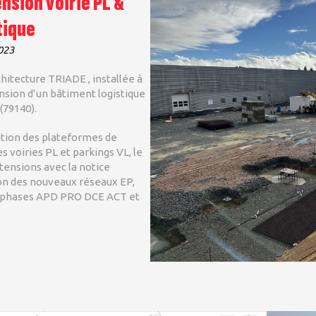
ension voirie PL &
tique
2023
chitecture TRIADE , installée à
ension d’un bâtiment logistique
(79140).
sation des plateformes de
 voiries PL et parkings VL, le
xtensions avec la notice
ion des nouveaux réseaux EP,
s phases APD PRO DCE ACT et